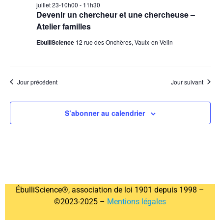
juillet 23-10h00
-
11h30
Devenir un chercheur et une chercheuse –
Atelier familles
EbulliScience
12 rue des Onchères, Vaulx-en-Velin
Jour précédent
Jour suivant
S’abonner au calendrier
ÉbulliScience®, association de loi 1901 depuis 1998 –
©2023-2025 –
Mentions légales