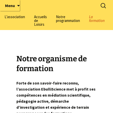
Tous chercheurs, toutes chercheuses !
ÉbulliScience
Menu
L’association
Accueils
Notre
La
de
programmation
formation
Loisirs
La pédagogie active made
by EbulliScience
Formation adul
Informations générales
Les thématiques
Formation BAF
scientifiques
Nos centres
Centre Harmonie-
(Lyon 3)
Notre organisme de
L’équipe
Inscriptions
Découvrez notre équipe
Centre Domenach
7)
formation
Nos champs
Nous rejoindre
Salle de Découvertes
d’intervention
Scientifiques
Centre Herriot
(Villeurbanne)
Forte de son savoir-faire reconnu,
Parlons Sciences, le
Labomobils
podcast de la médiation
l’association EbulliScience met à profit ses
scientifique
compétences en médiation scientifique,
Parcours Scientifiques
pédagogie active, démarche
Nous soutenir
d’investigation et expérience de terrain