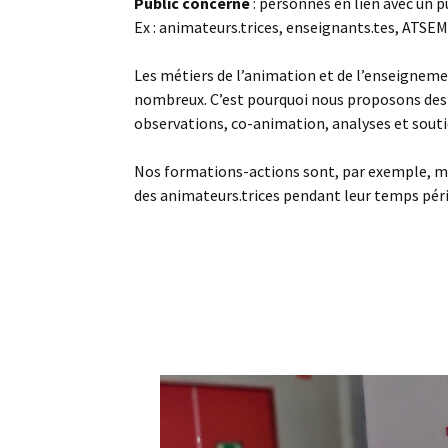
Public concerné
: personnes en lien avec un p
Nos champs
Nous rejoindre
Salle de Décou
Ex : animateurs.trices, enseignants.tes, ATSE
d’intervention
Scientifiques
Les métiers de l’animation et de l’enseignem
Parlons Sciences, le
Labomobils
podcast de la médiation
nombreux. C’est pourquoi nous proposons des «
scientifique
Parcours Scient
observations, co-animation, analyses et soutie
Nous soutenir
Nos formations-actions sont, par exemple, mise
des animateurs.trices pendant leur temps péri
esp
esp