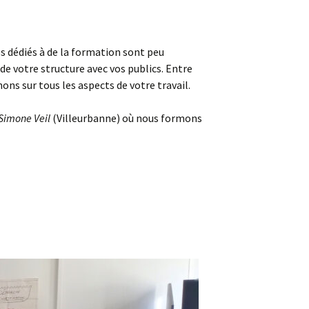
Scientifiques
Labomobils
urbain
ation-
Les Classes Sciences
 dédiés à de la formation sont peu
arche
e votre structure avec vos publics. Entre
prit
Salle de Découvertes
Scientifiques
ns sur tous les aspects de votre travail.
Simone Veil
(Villeurbanne) où nous formons