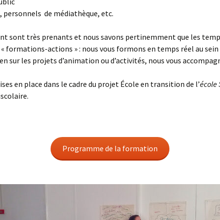
ublic
vertes
Centre Herriot
M, personnels de médiathèque, etc.
(Villeurbanne)
Formation « Form
action »
ent sont très prenants et nous savons pertinemment que les temps
Formation « dém
 formations-actions » : nous vous formons en temps réel au sein d
scientifique et es
ifiques
critique »
n sur les projets d’animation ou d’activités, nous vous accompagno
s en place dans le cadre du projet École en transition de l’
école 
scolaire.
Programme de la formation