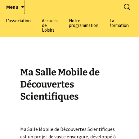
Tous chercheurs, toutes chercheuses !
ÉbulliScience
Menu
L’association
Accueils
Notre
La
de
programmation
formation
Loisirs
La pédagogie active made
by EbulliScience
Formation adul
Informations générales
Les thématiques
Formation BAF
scientifiques
Nos centres
Centre Harmonie-
(Lyon 3)
Ma Salle Mobile de
L’équipe
Inscriptions
Découvrez notre équipe
Centre Domenach
7)
Découvertes
Nos champs
Nous rejoindre
Salle de Découvertes
d’intervention
Scientifiques
Scientifiques
Centre Herriot
(Villeurbanne)
Parlons Sciences, le
Labomobils
podcast de la médiation
scientifique
esp
Parcours Scientifiques
Nous soutenir
Ma Salle Mobile de Découvertes Scientifiques
est un projet de vaste envergure, développé à