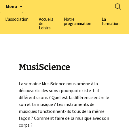
Tous chercheurs, toutes chercheuses !
ÉbulliScience
Menu
L’association
Accueils
Notre
La
de
programmation
formation
Loisirs
La pédagogie active made
by EbulliScience
Formation adul
Informations générales
Les thématiques
Formation BAF
scientifiques
Nos centres
Centre Harmonie-
(Lyon 3)
MusiScience
L’équipe
Inscriptions
Découvrez notre équipe
Centre Domenach
7)
Nos champs
Nous rejoindre
Salle de Découvertes
La semaine MusiScience nous amène à la
d’intervention
Scientifiques
Centre Herriot
découverte des sons : pourquoi existe-t-il
(Villeurbanne)
Parlons Sciences, le
Labomobils
différents sons ? Quel est la différence entre le
podcast de la médiation
son et la musique ? Les instruments de
scientifique
Parcours Scientifiques
musiques fonctionnent-ils tous de la même
façon ? Comment faire de la musique avec son
Nous soutenir
corps ?