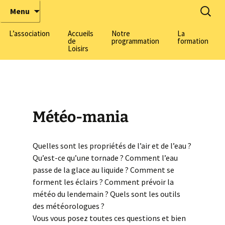
Tous chercheurs, toutes chercheuses !
ÉbulliScience
Menu
L’association
Accueils
Notre
La
de
programmation
formation
Loisirs
La pédagogie active made
by EbulliScience
Formation adul
Informations générales
Les thématiques
Formation BAF
scientifiques
Nos centres
Centre Harmonie-
(Lyon 3)
Météo-mania
L’équipe
Inscriptions
Découvrez notre équipe
Centre Domenach
7)
Nos champs
Nous rejoindre
Salle de Découvertes
Quelles sont les propriétés de l’air et de l’eau ?
d’intervention
Scientifiques
Centre Herriot
Qu’est-ce qu’une tornade ? Comment l’eau
(Villeurbanne)
Parlons Sciences, le
Labomobils
passe de la glace au liquide ? Comment se
podcast de la médiation
forment les éclairs ? Comment prévoir la
scientifique
Parcours Scientifiques
météo du lendemain ? Quels sont les outils
des météorologues ?
Nous soutenir
Vous vous posez toutes ces questions et bien