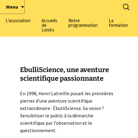
Tous chercheurs, toutes chercheuses !
ÉbulliScience
Menu
L’association
Accueils
Notre
La
de
programmation
formation
Loisirs
La pédagogie active made
by EbulliScience
Formation adul
Informations générales
Les thématiques
Formation BAF
scientifiques
Nos centres
Centre Harmonie-
(Lyon 3)
EbulliScience, une aventure
L’équipe
Inscriptions
Découvrez notre équipe
Centre Domenach
scientifique passionnante
7)
Nos champs
Nous rejoindre
Salle de Découvertes
d’intervention
Scientifiques
En 1998, Henri Latreille posait les premières
Centre Herriot
(Villeurbanne)
pierres d’une aventure scientifique
Parlons Sciences, le
Labomobils
extraordinaire : ÉbulliScience. Sa vision ?
podcast de la médiation
scientifique
Sensibiliser le public à la démarche
Parcours Scientifiques
scientifique par l’observation et le
Nous soutenir
questionnement.