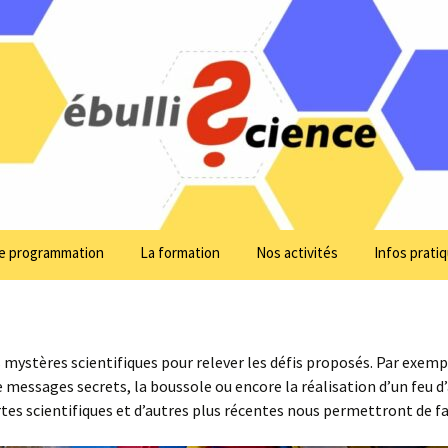
uses !
ence
e programmation
La formation
Nos activités
Infos prati
Formation adultes
Je suis un particulier…
Formation adulte
Centre Harmonie-Rebatel
Formation BAFA
Je suis un établissement
Formation « Initi
Nos formations 
(Lyon 3)
scolaire…
méthodes EbulliS
mystères scientifiques pour relever les défis proposés. Par exemp
 messages secrets, la boussole ou encore la réalisation d’un feu d’a
Inscriptions
Centre Domenach (Lyon
Formation adultes
Formation « péd
es scientifiques et d’autres plus récentes nous permettront de fai
e équipe
7)
active et activité
scientifiques »