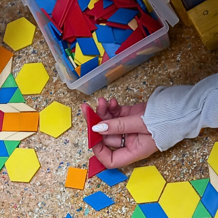
vertes
Centre Herriot
(Villeurbanne)
Formation « Form
action »
Formation « dém
scientifique et es
ifiques
critique »