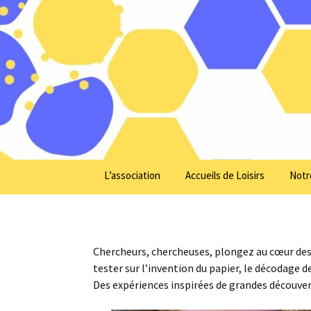
Tous chercheurs, toutes cherche
ÉbulliSci
L’association
Accueils de Loisirs
Notr
La pédagogie active made
Informations générales
by EbulliScience
Nos centres
Les thématiques
Chercheurs, chercheuses, plongez au cœur des 
scientifiques
tester sur l’invention du papier, le décodage de
Inscriptions
Des expériences inspirées de grandes découvert
L’équipe
Découvrez notr